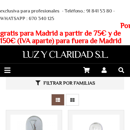
We
exclusiva para profesionales - Teléfono.: 91 841 53 80 -
WHATSAPP : 670 340 125
Porte
gratis para Madrid a partir de 75€ y de
150€ (IVA aparte) para fuera de Madrid
LUZ Y CLARIDAD S.L.
Más info
Más info
FILTRAR POR FAMILIAS