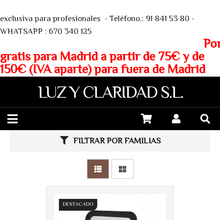
We
exclusiva para profesionales - Teléfono.: 91 841 53 80 -
WHATSAPP : 670 340 125
Porte
gratis para Madrid a partir de 75€ y de
150€ (IVA aparte) para fuera de Madrid
LUZ Y CLARIDAD S.L.
FILTRAR POR FAMILIAS
DESTACADO