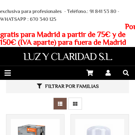
We
exclusiva para profesionales - Teléfono.: 91 841 53 80 -
WHATSAPP : 670 340 125
Porte
gratis para Madrid a partir de 75€ y de
150€ (IVA aparte) para fuera de Madrid
LUZ Y CLARIDAD S.L.
Más info
FILTRAR POR FAMILIAS
Más info