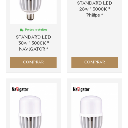
STANDARD LED
28w " 3000K "
Philips *
Portes gratuitos
STANDARD LED
30w " 3000K "
NAVIGATOR *
COMPRAR
COMPRAR
Más info
Más info