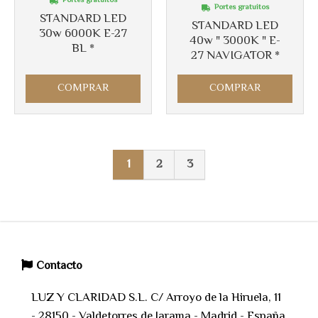
Portes gratuitos
Portes gratuitos
STANDARD LED
STANDARD LED
30w 6000K E-27
40w " 3000K " E-
BL *
27 NAVIGATOR *
COMPRAR
COMPRAR
1
2
3
Contacto
LUZ Y CLARIDAD S.L. C/ Arroyo de la Hiruela, 11
- 28150 - Valdetorres de Jarama - Madrid - España