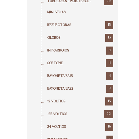
29
TUBULARES - PEBETEROS -
MINI VELAS
15
REFLECTORAS
13
GLOBOS
8
INFRARROJOS
11
SOFTONE
4
BAYONETA BA15
8
BAYONETA BA22
13
12 VOLTIOS
22
125 VOLTIOS
16
24 VOLTIOS