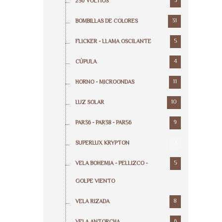
3
250 VOLTIOS
31
BOMBILLAS DE COLORES
5
FLICKER - LLAMA OSCILANTE
4
CÚPULA
11
HORNO - MICROONDAS
10
LUZ SOLAR
9
PAR36 - PAR38 - PAR56
2
SUPERLUX KRYPTON
5
VELA BOHEMIA - PELLIZCO -
GOLPE VIENTO
8
VELA RIZADA
6