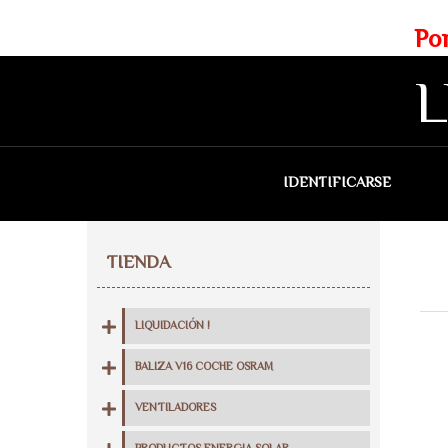
Web exclusiva para profesionales
Portes gratis para Madrid a 
L
IDENTIFICARSE
QU
TIENDA
LIQUIDACIÓN !
BALIZA V16 COCHE OSRAM
VENTILADORES