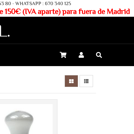
SAPP : 670 340 125
aparte) para fuera de Madrid
L.