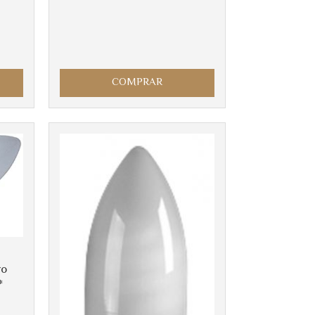
COMPRAR
ro
*