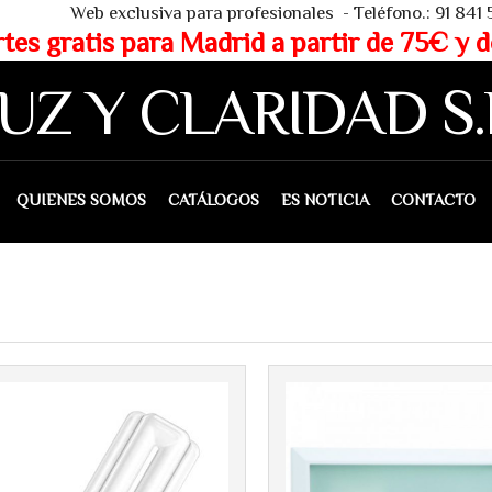
 - Teléfono.: 91 841 53 80 - WHAT
partir de 75€ y de 150€ (IVA 
UZ Y CLARIDAD S.
IENES SOMOS
CATÁLOGOS
ES NOTICIA
CONTACTO