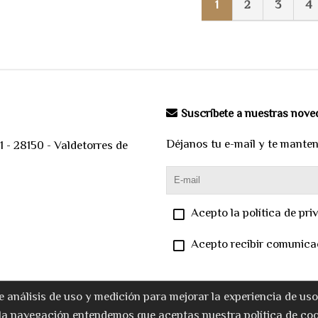
1
2
3
4
Suscríbete a nuestras nov
Déjanos tu e-mail y te mante
 - 28150 - Valdetorres de
Acepto la política de pri
Acepto recibir comunica
e análisis de uso y medición para mejorar la experiencia de us
la navegación entendemos que aceptas nuestra política de coo