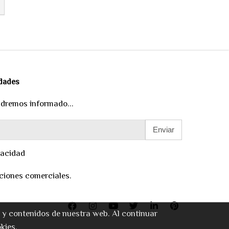
edades
ndremos informado...
Enviar
vacidad
ciones comerciales.
o y contenidos de nuestra web. Al continuar
kies.