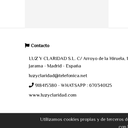
Contacto
LUZ Y CLARIDAD S.L. C/ Arroyo de la Hiruela, 11
Jarama - Madrid - España
luzyclaridad@telefonica.net
918415380 - WHATSAPP : 670340125
www.luzyclaridad.com
Utilizamos cookies propias y de terceros d
con 