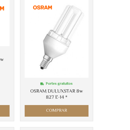
5w
Portes gratuitos
OSRAM DULUXSTAR 8w
827 E-14 *
Más info
COMPRAR