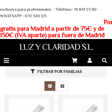
We
exclusiva para profesionales - Teléfono.: 91 841 53 80 -
WHATSAPP : 670 340 125
Porte
gratis para Madrid a partir de 75€ y de
150€ (IVA aparte) para fuera de Madrid
LUZ Y CLARIDAD S.L.
Más info
Más info
FILTRAR POR FAMILIAS