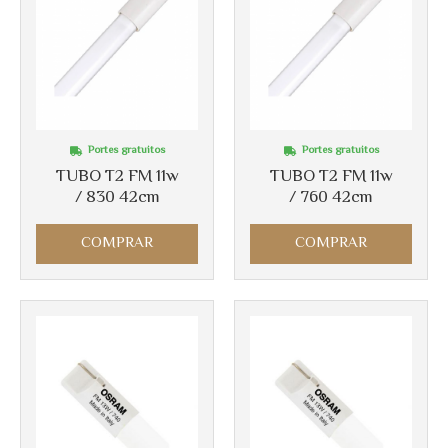
Portes gratuitos
Portes gratuitos
Más info
Más info
TUBO T2 FM 11w
TUBO T2 FM 11w
/ 830 42cm
/ 760 42cm
COMPRAR
COMPRAR