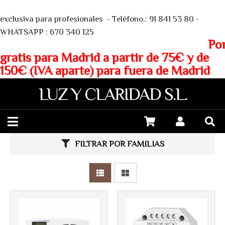
We
exclusiva para profesionales - Teléfono.: 91 841 53 80 -
WHATSAPP : 670 340 125
Porte
gratis para Madrid a partir de 75€ y de
150€ (IVA aparte) para fuera de Madrid
LUZ Y CLARIDAD S.L.
Más info
Más info
FILTRAR POR FAMILIAS