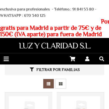
We
exclusiva para profesionales - Teléfono.: 91 841 53 80 -
WHATSAPP : 670 340 125
Porte
gratis para Madrid a partir de 75€ y de
150€ (IVA aparte) para fuera de Madrid
LUZ Y CLARIDAD S.L.
FILTRAR POR FAMILIAS
Más info
Más info