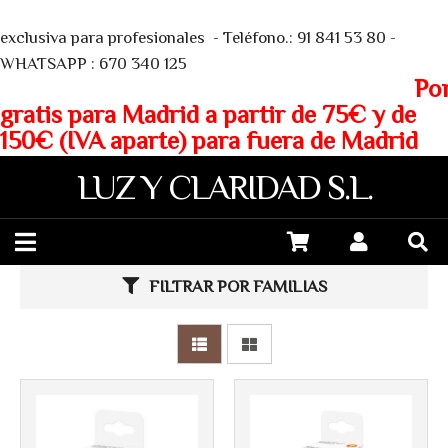
We
exclusiva para profesionales - Teléfono.: 91 841 53 80 -
WHATSAPP : 670 340 125
Porte
gratis para Madrid a partir de 75€ y de
150€ (IVA aparte) para fuera de Madrid
LUZ Y CLARIDAD S.L.
FILTRAR POR FAMILIAS
Más info
Más info