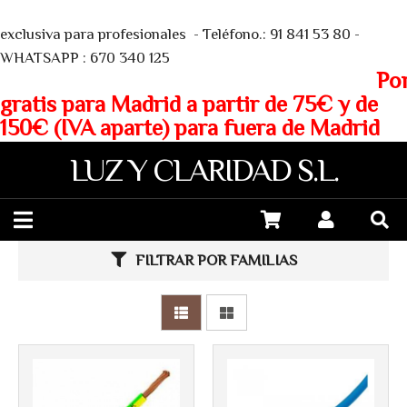
We
exclusiva para profesionales - Teléfono.: 91 841 53 80 -
WHATSAPP : 670 340 125
Porte
gratis para Madrid a partir de 75€ y de
150€ (IVA aparte) para fuera de Madrid
LUZ Y CLARIDAD S.L.
FILTRAR POR FAMILIAS
Más info
Más info