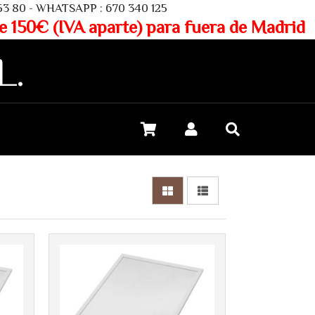
SAPP : 670 340 125
aparte) para fuera de Madrid
L.
Más info