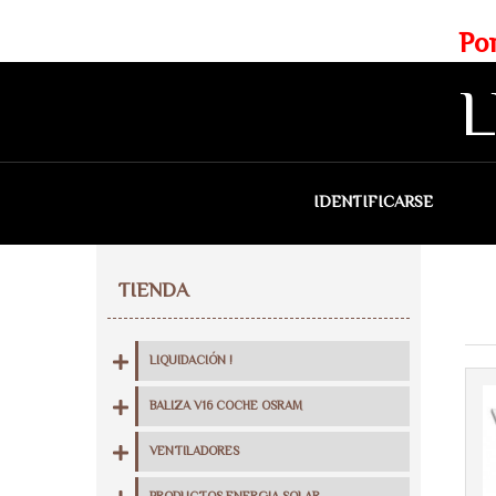
Web exclusiva para profesionales
Portes gratis para Madrid a 
L
IDENTIFICARSE
QU
TIENDA
LIQUIDACIÓN !
BALIZA V16 COCHE OSRAM
VENTILADORES