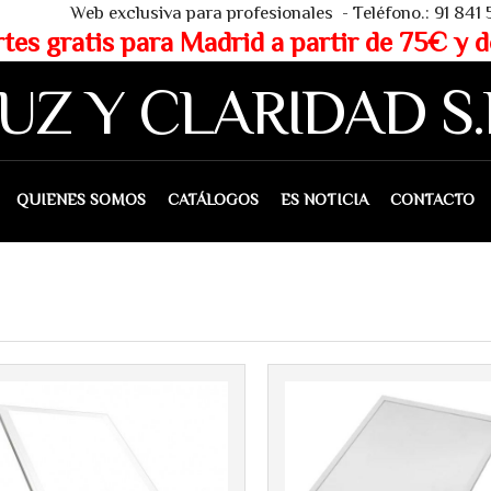
 - Teléfono.: 91 841 53 80 - WHAT
partir de 75€ y de 150€ (IVA 
UZ Y CLARIDAD S.
IENES SOMOS
CATÁLOGOS
ES NOTICIA
CONTACTO
Más info
Más info