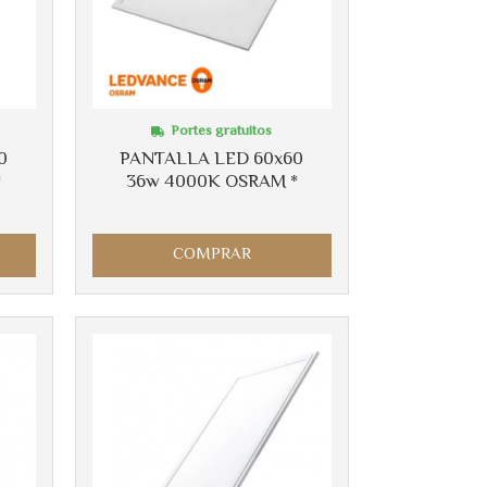
Portes gratuitos
0
PANTALLA LED 60x60
*
36w 4000K OSRAM *
COMPRAR
Más info