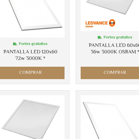
Portes gratuitos
Portes gratuitos
PANTALLA LED 60x6
PANTALLA LED 120x60
36w 3000K OSRAM 
72w 3000K *
COMPRAR
COMPRAR
Más info
Más info