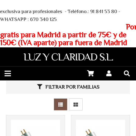
We
exclusiva para profesionales - Teléfono.: 91 841 53 80 -
WHATSAPP : 670 340 125
Porte
gratis para Madrid a partir de 75€ y de
150€ (IVA aparte) para fuera de Madrid
LUZ Y CLARIDAD S.L.
Más info
Más info
FILTRAR POR FAMILIAS