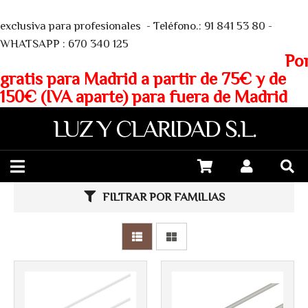
We
exclusiva para profesionales - Teléfono.: 91 841 53 80 -
WHATSAPP : 670 340 125
Porte
gratis para Madrid a partir de 75€ y de
150€ (IVA aparte) para fuera de Madrid
LUZ Y CLARIDAD S.L.
Más info
Más info
FILTRAR POR FAMILIAS