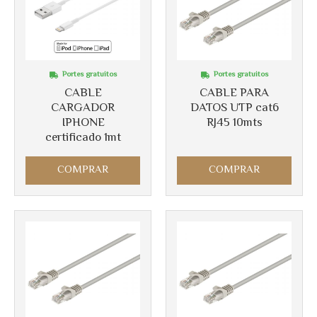
Portes gratuitos
Portes gratuitos
Más info
Más info
CABLE
CABLE PARA
CARGADOR
DATOS UTP cat6
IPHONE
RJ45 10mts
certificado 1mt
COMPRAR
COMPRAR