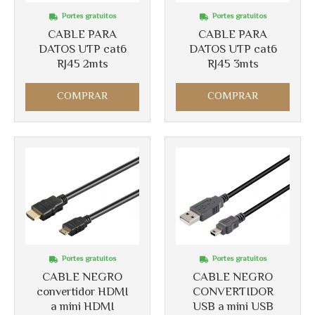
Portes gratuitos
Portes gratuitos
Más info
Más info
CABLE PARA
CABLE PARA
DATOS UTP cat6
DATOS UTP cat6
RJ45 2mts
RJ45 3mts
COMPRAR
COMPRAR
Portes gratuitos
Portes gratuitos
Más info
CABLE NEGRO
CABLE NEGRO
Más info
convertidor HDMI
CONVERTIDOR
a mini HDMI
USB a mini USB