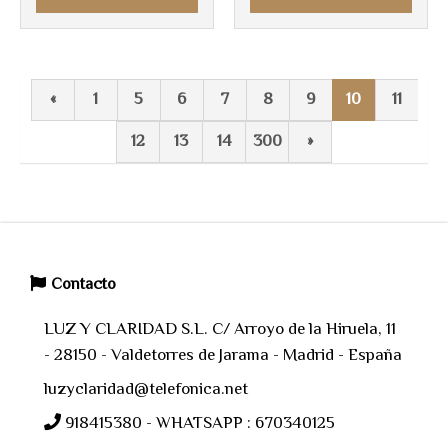
«
1
5
6
7
8
9
10
11
12
13
14
300
»
Contacto
LUZ Y CLARIDAD S.L. C/ Arroyo de la Hiruela, 11
- 28150 - Valdetorres de Jarama - Madrid - España
luzyclaridad@telefonica.net
918415380 - WHATSAPP : 670340125