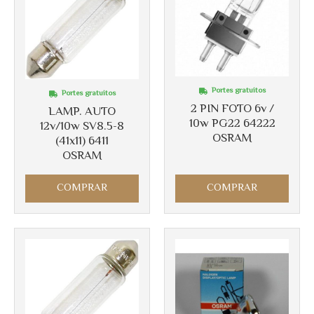
Portes gratuitos
Portes gratuitos
2 PIN FOTO 6v /
LAMP. AUTO
10w PG22 64222
12v/10w SV8.5-8
OSRAM
(41x11) 6411
Más info
OSRAM
Más info
COMPRAR
COMPRAR