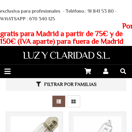
We
exclusiva para profesionales - Teléfono.: 91 841 53 80 -
WHATSAPP : 670 340 125
Porte
gratis para Madrid a partir de 75€ y de
150€ (IVA aparte) para fuera de Madrid
LUZ Y CLARIDAD S.L.
Más info
Más info
FILTRAR POR FAMILIAS