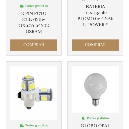
BATERIA
Portes gratuitos
recargable
2 PIN FOTO
PLOMO 6v 4.5Ah
230v/150w
U-POWER *
GX6.35 64502
Más info
Más info
OSRAM
COMPRAR
COMPRAR
Portes gratuitos
GLOBO OPAL
Portes gratuitos